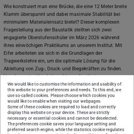
Wie konstruiert man eine Brücke, die eine 12 Meter breite
Klamm überspannt und dabei maximale Stabilität bei
minimalem Materialeinsatz bietet? Dieser komplexen
Fragestellung aus der Baustatik stellten sich zwei
engagierte Oberstufenschüler im März 2026 während
ihres einwöchigen Praktikums an unserem Institut. Mit
Eifer arbeiteten sie sich in die Grundlagen der
Tragwerkslehre ein, um die optimale Lösung für die
Ableitung von Zug-, Druck- und Biegekräften zu finden.
Von der ersten Handskizze bis zur fundierten
Entscheidung für ein spezifisches System bewiesen die
We would like to customise the information and usability of
this website to your preferences and needs. To this end, we
Nachwuchstalente, dass technisches Verständnis und
use so-called cookies. Please choose which cookies you
kreative Planung im Bauingenieurwesen Hand in Hand
would like to enable when visiting our webpages.
Some of these cookies are required to load and correctly
gehen.
display this website on your device. These are strictly
In der praktischen Phase wurde der Schreibtisch gegen
necessary or essential cookies and cannot be deselected.
The preferences cookie saves your language setting and
die Modellbauwerkstatt getauscht. Unter der Anleitung
preferred search engine, while the statistics cookie regulates
von Herrn Dr.-Ing. Nikola Bisevac galt es, die theoretischen