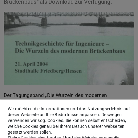
Brückenbaus“ als Download zur Verfügung.
Der Tagungsband „Die Wurzeln des modernen
Brückenbaus“ richtet sich bevorzugt an die Studenten der
Wir möchten die Informationen und das Nutzungserlebnis auf
Lehrveranstaltung Geschichte des konstruktiven
dieser Webseite an Ihre Bedürfnisse anpassen. Deswegen
Ingenieurbaus. Die einzelnen Beiträge eignen sich als eine
verwenden wir sog. Cookies. Sie können selbst entscheiden,
welche Cookies genau bei Ihrem Besuch unserer Webseiten
sehr gute Ergänzung zu den Vorlesungen und informieren
gesetzt werden sollen.
anschaulich über die Entwicklung von Stahl-, Beton- und