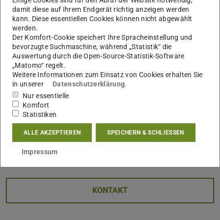
Einige Cookies sind für den Abruf der Website notwendig,
Spannbetonbrücken. Ein Download sollte sich aber auch
damit diese auf Ihrem Endgerät richtig anzeigen werden
kann. Diese essentiellen Cookies können nicht abgewählt
für alle anderen Studenten lohnen, welche an der
werden.
geschichtlichen Entwicklung von Brücken interessiert
Der Komfort-Cookie speichert Ihre Spracheinstellung und
sind.
bevorzugte Suchmaschine, während „Statistik“ die
Auswertung durch die Open-Source-Statistik-Software
Den Link zum Download der Datei finden Sie auf der Seite
„Matomo“ regelt.
Weitere Informationen zum Einsatz von Cookies erhalten Sie
zur Lehrveranstaltung Geschichte des konstruktiven
in unserer
Datenschutzerklärung
.
Ingenieurbaus oder Sie klicken einfach
hier
(PDF-Datei)
(wird in neue
.
Nur essentielle
Komfort
Zur Verfügung gestellt wurde der Tagungsband von der
Statistiken
Vereinigung der Straßenbau- und Verkehrsingenieure in
Hessen e.V. Nähere Informationen finden Sie unter
ALLE AKZEPTIEREN
SPEICHERN & SCHLIESSEN
www.vsvi-hessen.de
Impressum
KONTAKT