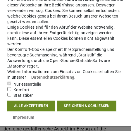
dieser Webseite an Ihre Bedürfnisse anpassen. Deswegen
verwenden wir sog. Cookies. Sie können selbst entscheiden,
welche Cookies genau bei Ihrem Besuch unserer Webseiten
gesetzt werden sollen.
Einige Cookies sind für den Abruf der Website notwendig,
damit diese auf Ihrem Endgerät richtig anzeigen werden
kann. Diese essentiellen Cookies können nicht abgewählt
werden.
Der Komfort-Cookie speichert Ihre Spracheinstellung und
bevorzugte Suchmaschine, während „Statistik“ die
Auswertung durch die Open-Source-Statistik-Software
„Matomo“ regelt.
Weitere Informationen zum Einsatz von Cookies erhalten Sie
Der Markt der neuen Materialen ist vielfältig und erweitert
in unserer
Datenschutzerklärung
.
sich explosionsartig. Der Fokus dieser Untersuchung liegt
Nur essentielle
Komfort
auf Materialien, die für den Leichtbau anwendbar sind
Statistiken
und daher losgelöst von der aktuellen interdisziplinären
Anwendung betrachtet werden. Um Werkstoffneuerungen
ALLE AKZEPTIEREN
SPEICHERN & SCHLIESSEN
einsetzen oder neu kombinieren zu können ist es sinnvoll,
Impressum
sie kritisch zu hinterfragen und zu bewerten. Hierbei soll
der reine gestalterische Aspekt im Bezug auf die