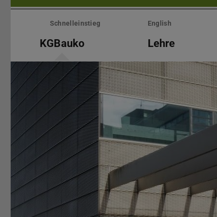
Menü
überspringen
Schnelleinstieg
English
KGBauko
Lehre