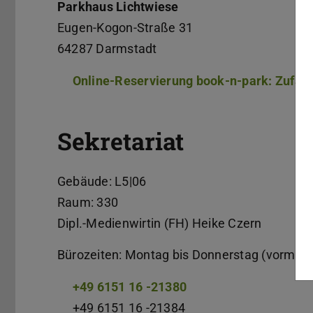
Parkhaus Lichtwiese
Eugen-Kogon-Straße 31
64287 Darmstadt
Online-Reservierung book-n-park: Zufah
Sekretariat
Gebäude: L5|06
Raum: 330
Dipl.-Medienwirtin (FH) Heike Czern
Bürozeiten: Montag bis Donnerstag (vormitt
+49 6151 16 -21380
+49 6151 16 -21384