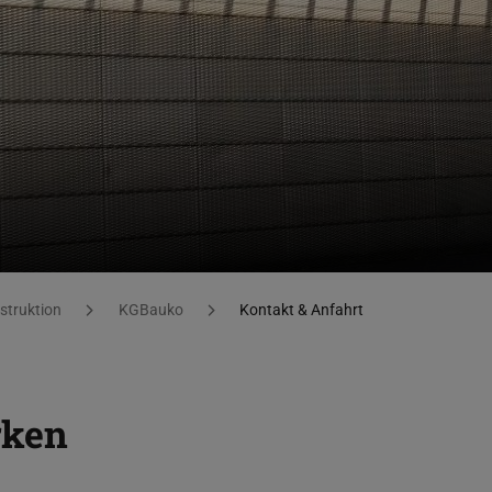
struktion
KGBauko
Kontakt & Anfahrt
rken