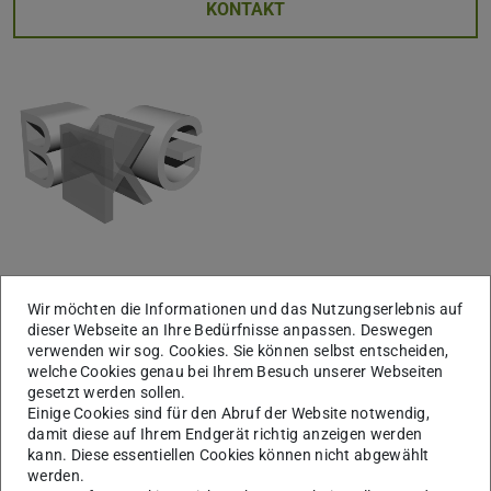
KONTAKT
Es wird ein unmittelbarer Bezug zur gebauten Architektur
Wir möchten die Informationen und das Nutzungserlebnis auf
angestrebt. So gliedern sich auch die einzelnen
dieser Webseite an Ihre Bedürfnisse anpassen. Deswegen
verwenden wir sog. Cookies. Sie können selbst entscheiden,
Themenfelder des institutseigenen Forschungsprofils an
welche Cookies genau bei Ihrem Besuch unserer Webseiten
baupraktischen Lösungsmöglichkeiten. In den einzelnen
gesetzt werden sollen.
Einige Cookies sind für den Abruf der Website notwendig,
Sparten ist jederzeit auch an die reale Umsetzung der
damit diese auf Ihrem Endgerät richtig anzeigen werden
jeweiligen Entwicklungen gedacht.
kann. Diese essentiellen Cookies können nicht abgewählt
werden.
Einzelne Schwerpunkte sind prinzipiell durch die