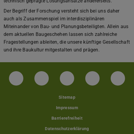
technisch geprägte Lösungsansätze andererseits.
Der Begriff der Forschung versteht sich bei uns daher
auch als Zusammenspiel im interdisziplinären
Miteinander von Bau- und Planungsbeteiligten. Allein aus
dem aktuellen Baugeschehen lassen sich zahlreiche
Fragestellungen ableiten, die unsere künftige Gesellschaft
und ihre Baukultur mitgestalten und prägen.
LinkedIn-Seite der TU Darmstadt
Instagram-Kanal der TU Darmstad
Bluesky-Kanal der TU D
Facebook-Seite
YouTu
Sitemap
Impressum
Barrierefreiheit
Datenschutzerklärung