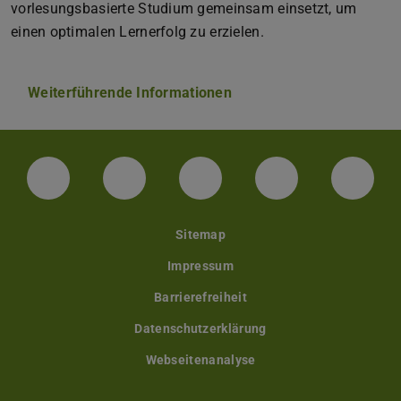
vorlesungsbasierte Studium gemeinsam einsetzt, um
einen optimalen Lernerfolg zu erzielen.
Weiterführende Informationen
LinkedIn-Seite der TU Darmstadt
Instagram-Kanal der TU Darmstad
Bluesky-Kanal der TU D
Facebook-Seite
YouTu
Sitemap
Impressum
Barrierefreiheit
Datenschutzerklärung
Webseitenanalyse