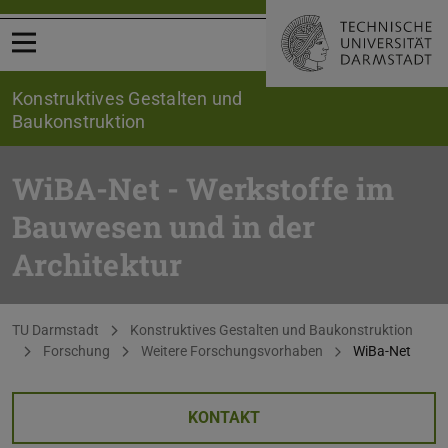
Menü öffnen
Konstruktives Gestalten und
Baukonstruktion
WiBA-Net - Werkstoffe im
Bauwesen und in der
Architektur
Sie befinden sich hier:
TU Darmstadt
Konstruktives Gestalten und Baukonstruktion
Forschung
Weitere Forschungsvorhaben
WiBa-Net
KONTAKT