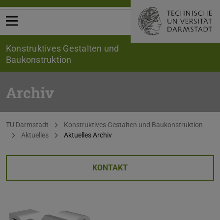
Menü öffnen
Konstruktives Gestalten und
Baukonstruktion
Archiv
Sie befinden sich hier:
TU Darmstadt
Konstruktives Gestalten und Baukonstruktion
Aktuelles
Aktuelles Archiv
KONTAKT