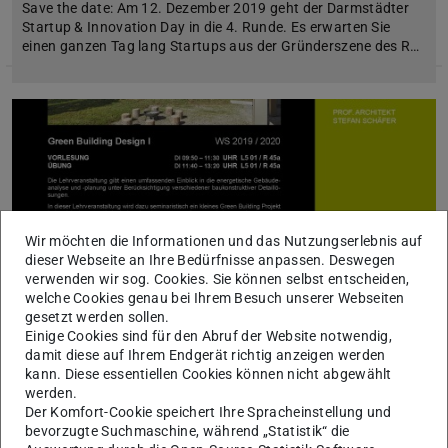
Save the date: Am 12. Dezember 2019 geht der Darmstädter
Startup & Innovation Day in die 4. Runde. Es erwarten Sie
einen ganzen Tag lang Startups aus der Gründerszene des R…
Wir möchten die Informationen und das Nutzungserlebnis auf
dieser Webseite an Ihre Bedürfnisse anpassen. Deswegen
verwenden wir sog. Cookies. Sie können selbst entscheiden,
welche Cookies genau bei Ihrem Besuch unserer Webseiten
gesetzt werden sollen.
Einige Cookies sind für den Abruf der Website notwendig,
damit diese auf Ihrem Endgerät richtig anzeigen werden
Green Building Design I
kann. Diese essentiellen Cookies können nicht abgewählt
werden.
11.10.2019
Der Komfort-Cookie speichert Ihre Spracheinstellung und
Ankündigung der Lehrveranstaltung für das Wintersemester
bevorzugte Suchmaschine, während „Statistik“ die
2019/2020