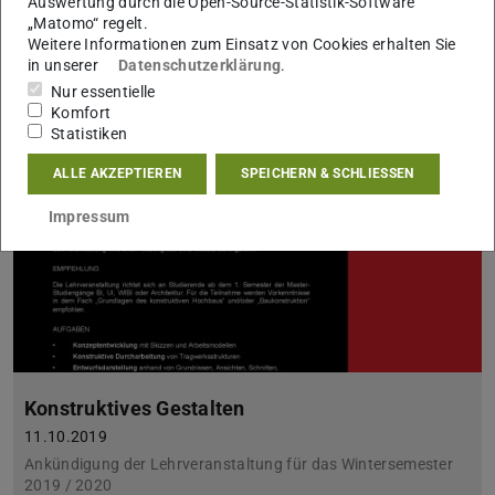
Auswertung durch die Open-Source-Statistik-Software
Liebe Studierende, Sie interessieren sich für innovative
„Matomo“ regelt.
energetische Hauskonzepte? Sie möchten mehr über die
Weitere Informationen zum Einsatz von Cookies erhalten Sie
energetische Gebäudeanalyse, das Bauen mit der Sonne und…
in unserer
Datenschutzerklärung
.
Nur essentielle
Komfort
Statistiken
ALLE AKZEPTIEREN
SPEICHERN & SCHLIESSEN
Impressum
Konstruktives Gestalten
11.10.2019
Ankündigung der Lehrveranstaltung für das Wintersemester
2019 / 2020