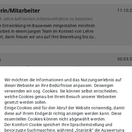
rin/Mitarbeiter
11.10.
3 Jahre befristeten Arbeitsverhältnis zu besetzen.
ge Entwicklung im Bauwesen mitgestalten möchten
rbeit in einem jungen Team im Kontext von Lehre
t, dann freuen wir uns auf Ihre Bewerbung bis zu…
n
30.03.
veranstaltung für das Sommersemester 2016
für die vertiefende Baukonstruktion? Sie möchten
Wir möchten die Informationen und das Nutzungserlebnis auf
llösungen zu speziellen konstruktiven
dieser Webseite an Ihre Bedürfnisse anpassen. Deswegen
D konzipieren und darstellen? Sie haben Lust auf…
verwenden wir sog. Cookies. Sie können selbst entscheiden,
welche Cookies genau bei Ihrem Besuch unserer Webseiten
gesetzt werden sollen.
 Konstruktiven Hochbaus
30.03.
Einige Cookies sind für den Abruf der Website notwendig, damit
diese auf Ihrem Endgerät richtig anzeigen werden kann. Diese
veranstaltung für das Sommersemester 2016
essentiellen Cookies können nicht abgewählt werden.
 für Baukonstruktion und Bauphysik? Dann besuchen
Der Komfort-Cookie speichert Ihre Spracheinstellung und
und WIB im Sommersemester 2016 angebotene
bevorzugte Suchmaschine, während „Statistik“ die Auswertung