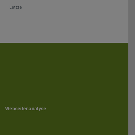
Nächste
Letzte
Darmstadt
r TU Darmstadt
Seite der TU Darmstadt
Tube-Kanal der TU Darmstadt
Webseitenanalyse