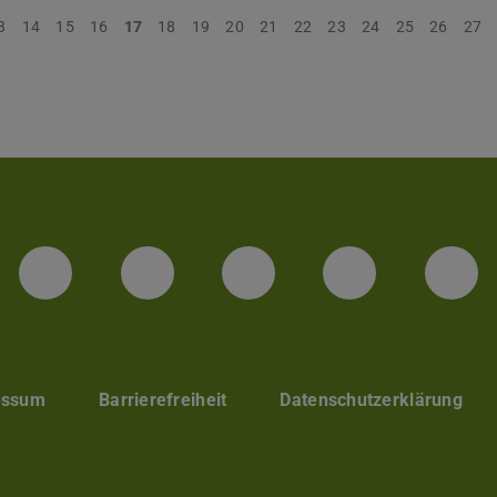
3
14
15
16
17
18
19
20
21
22
23
24
25
26
27
LinkedIn-Seite der TU Darmstadt
Instagram-Kanal der TU 
Bluesky-Kanal de
Facebook-
You
essum
Barrierefreiheit
Datenschutzerklärung