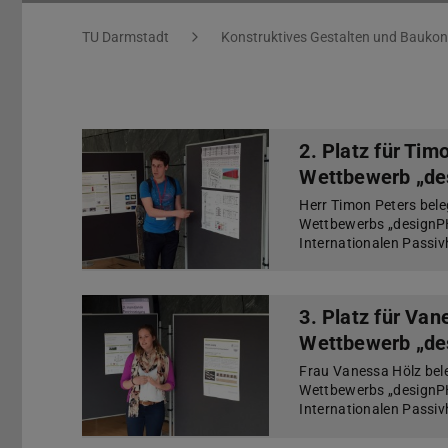
Sie befinden sich hier:
TU Darmstadt
Konstruktives Gestalten und Baukon
2. Platz für Ti
Wettbewerb „de
Herr Timon Peters beleg
Wettbewerbs „designP
Internationalen Passi
3. Platz für Va
Wettbewerb „de
Frau Vanessa Hölz bele
Wettbewerbs „designP
Internationalen Passi