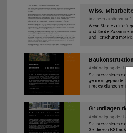
Wiss. Mitarbeite
in einem zunächst auf 
Wenn Sie die zukünfti
und Sie die Zusammena
und Forschung motivier
Baukonstruktio
Ankündigung der Lehr
Sie interessieren sich 
gerne angepasste Detai
Fragestellungen mit CA
Grundlagen des
Ankündigung der Lehr
Sie interessieren sich
Sie die von KGBauko 