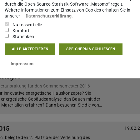
ndlagen des Konstruktiven Hochbaus!
durch die Open-Source-Statistik-Software „Matomo“ regelt.
Weitere Informationen zum Einsatz von Cookies erhalten Sie in
unserer
Datenschutzerklärung
.
en
Nur essentielle
30.03.
Komfort
veranstaltung für das Sommersemester 2016
Statistiken
für das freihändige zeichnen und skizzieren? Sie
es Sehen schulen, 3-dimensionale Wahrnehmungen
ALLE AKZEPTIEREN
SPEICHERN & SCHLIESSEN
kizzen Ihre nonverbale Konversation stärken? Dan…
Impressum
esign I
30.03.
veranstaltung für das Sommersemester 2016
 für innovative energetische Hauskonzepte? Sie
 energetische Gebäudeanalyse, das Bauen mit der
 Materialien erfahren? Dann besuchen Sie die von…
2015
19.02.
. belegte den 2. Platz bei der Verleihung des